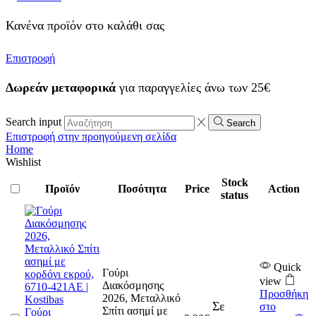
Κανένα προϊόν στο καλάθι σας
Επιστροφή
Δωρεάν μεταφορικά
για παραγγελίες άνω των 25€
Search input
Search
Επιστροφή στην προηγούμενη σελίδα
Home
Wishlist
Stock
Προϊόν
Ποσότητα
Price
Action
status
Quick
Γούρι
view
Διακόσμησης
Προσθήκη
2026, Μεταλλικό
Σε
στο
Σπίτι ασημί με
Γούρι