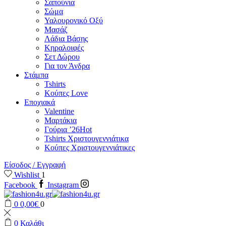
Σαπούνια
Σώμα
Υαλουρονικό Οξύ
Μασάζ
Λάδια Βάσης
Κηραλοιφές
Σετ Δώρου
Για τον Άνδρα
Στάμπα
Tshirts
Κούπες Love
Εποχιακά
Valentine
Μαρτάκια
Γούρια ’26
Hot
Tshirts Χριστουγεννιάτικα
Κούπες Χριστουγεννιάτικες
Είσοδος / Εγγραφή
Wishlist
1
Facebook
Instagram
0
0,00
€
0
0
Καλάθι