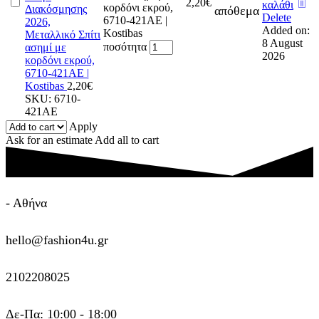
2,20
€
καλάθι
κορδόνι εκρού,
Διακόσμησης
απόθεμα
Delete
6710-421AE |
2026,
Added on:
Kostibas
Μεταλλικό Σπίτι
8 August
ποσότητα
ασημί με
2026
κορδόνι εκρού,
6710-421AE |
Kostibas
2,20
€
SKU:
6710-
421AE
Apply
Ask for an estimate
Add all to cart
- Αθήνα
hello@fashion4u.gr
2102208025
Δε-Πα: 10:00 - 18:00