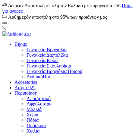
Δωρεάν Αποστολή σε όλη την Ελλάδα με παραγγελία 25€
Πάμε
για αγορές
Αυθημερόν αποστολή στο 95% των προϊόντων μας
Bijoux
Γυναικεία Βραχιόλια
Γυναικεία Δαχτυλίδια
Γυναικεία Κολιέ
Γυναικεία Σκουλαρίκια
Γυναικεία Βραχιόλια Ποδιού
Ανδρικά
Hot
Accessories
Ασήμι 925
Περιποίηση
Αποσμητικό
Αφρόλουτρο
Μαλλιά
Χέρια
Πόδια
Πρόσωπο
Χείλια