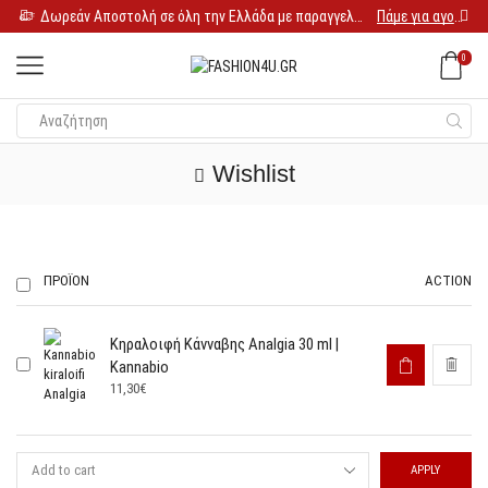
Δωρεάν Αποστολή σε όλη την Ελλάδα με παραγγελία 25€
Πάμε για αγορές
0
Wishlist
ΠΡΟΪΌΝ
ACTION
Κηραλοιφή Κάνναβης Analgia 30 ml |
Kannabio
11,30
€
APPLY