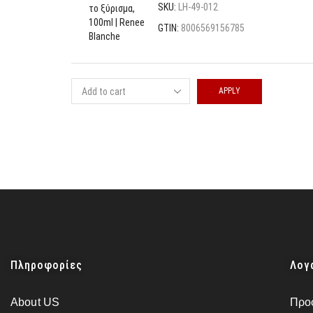
SKU:
LH-49-012
GTIN:
8006569156785
APPLY
Πληροφορίες
Λογ
About US
Προ