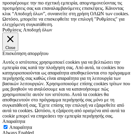
προσφέρουμε την πιο σχετική εμπειρία, απομνημονεύοντας τις
προτιμήσεις σας και επαναλαμβανόμενες επισκέψεις. Κάνοντας
κλικ “Αποδοχή όλων”, συναινείτε στη χρήση ΟΛΩΝ των cookies.
Ωστόσο, μπορείτε να επισκεφθείτε την επιλογή "Ρυθμίσεις" για
ελεγχόμενη συγκατάθεση.
Ρυθμίσεις
Αποδοχή όλων
Close
Επισκόπηση απορρήτου
Αυτός ο ιστότοπος χρησιμοποιεί cookies για να βελτιώσει την
εμπειρία σας κατά την πλοήγηση σας. Από αυτά, τα cookies που
κατηγοριοποιούνται ως απαραίτητα αποθηκεύονται στο πρόγραμμα
περιήγησής σας καθώς είναι απαραίτητα για τη λειτουργία των
βασικών λειτουργιών. Χρησιμοποιούμε επίσης cookies τρίτων που
μας βοηθούν να αναλύσουμε και να κατανοήσουμε πώς
χρησιμοποιείτε αυτόν τον ιστότοπο. Αυτά τα cookies θα
αποθηκευτούν στο πρόγραμμα περιήγησής σας μόνο με τη
συγκατάθεσή σας. Έχετε επίσης την επιλογή να εξαιρεθείτε από
αυτά τα cookies. Ωστόσο, η εξαίρεση από ορισμένα από αυτά τα
cookie μπορεί να επηρεάσει την εμπειρία περιήγησής σας.
Απαραίτητα
Απαραίτητα
Always Enabled