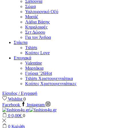
Σαπούνια
Σώμα
Υαλουρονικό Οξύ
Μασάζ
Λάδια Βάσης
Κηραλοιφές
Σετ Δώρου
Για τον Άνδρα
Στάμπα
Tshirts
Κούπες Love
Εποχιακά
Valentine
Μαρτάκια
Γούρια ’26
Hot
Tshirts Χριστουγεννιάτικα
Κούπες Χριστουγεννιάτικες
Είσοδος / Εγγραφή
Wishlist
0
Facebook
Instagram
0
0,00
€
0
0
Καλάθι