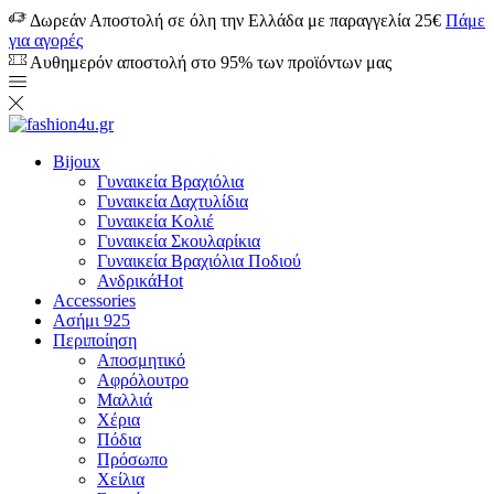
Δωρεάν Αποστολή σε όλη την Ελλάδα με παραγγελία 25€
Πάμε
για αγορές
Αυθημερόν αποστολή στο 95% των προϊόντων μας
Bijoux
Γυναικεία Βραχιόλια
Γυναικεία Δαχτυλίδια
Γυναικεία Κολιέ
Γυναικεία Σκουλαρίκια
Γυναικεία Βραχιόλια Ποδιού
Ανδρικά
Hot
Accessories
Ασήμι 925
Περιποίηση
Αποσμητικό
Αφρόλουτρο
Μαλλιά
Χέρια
Πόδια
Πρόσωπο
Χείλια