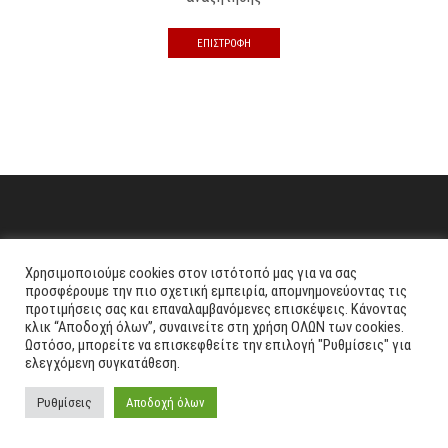
ΕΠΙΣΤΡΟΦΉ
Χρησιμοποιούμε cookies στον ιστότοπό μας για να σας
προσφέρουμε την πιο σχετική εμπειρία, απομνημονεύοντας τις
προτιμήσεις σας και επαναλαμβανόμενες επισκέψεις. Κάνοντας
κλικ “Αποδοχή όλων”, συναινείτε στη χρήση ΟΛΩΝ των cookies.
Ωστόσο, μπορείτε να επισκεφθείτε την επιλογή "Ρυθμίσεις" για
ελεγχόμενη συγκατάθεση.
0
Ρυθμίσεις
Αποδοχή όλων
Home
Shop
Cart