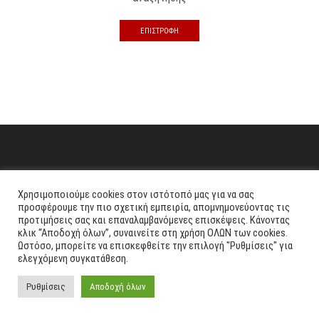
ΕΠΙΣΤΡΟΦΉ
Χρησιμοποιούμε cookies στον ιστότοπό μας για να σας
προσφέρουμε την πιο σχετική εμπειρία, απομνημονεύοντας τις
προτιμήσεις σας και επαναλαμβανόμενες επισκέψεις. Κάνοντας
κλικ “Αποδοχή όλων”, συναινείτε στη χρήση ΟΛΩΝ των cookies.
Ωστόσο, μπορείτε να επισκεφθείτε την επιλογή "Ρυθμίσεις" για
ελεγχόμενη συγκατάθεση.
0
Ρυθμίσεις
Αποδοχή όλων
Home
Shop
Cart