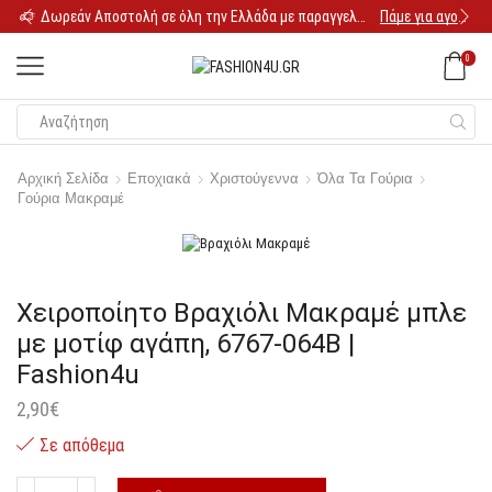
Δωρεάν Αποστολή σε όλη την Ελλάδα με παραγγελία 25€
Πάμε για αγορές
0
Αρχική Σελίδα
Εποχιακά
Χριστούγεννα
Όλα Τα Γούρια
Γούρια Μακραμέ
Χειροποίητο Βραχιόλι Μακραμέ μπλε
με μοτίφ αγάπη, 6767-064B |
Fashion4u
2,90
€
Σε απόθεμα