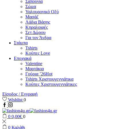
Σαπούνια
Σώμα
Υαλουρονικό Οξύ
Μασάζ
Λάδια Βάσης
Κηραλοιφές
Σετ Δώρου
Για τον Άνδρα
Στάμπα
Tshirts
Κούπες Love
Εποχιακά
Valentine
Μαρτάκια
Γούρια ’26
Hot
Tshirts Χριστουγεννιάτικα
Κούπες Χριστουγεννιάτικες
Είσοδος / Εγγραφή
Wishlist
0
Facebook
Instagram
0
0,00
€
0
0
Καλάθι