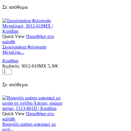
Wooden
Σε απόθεμα
Ξύλο,
3018-
421M
|
Kostibas
ποσότητα
Quick View
Προσθήκη στο
καλάθι
Σκουλαρίκια Φιλιγκράν
Μεταλλικ...
Kostibas
Κωδικός:
3012-619MX
5,30
€
Σκουλαρίκια
Φιλιγκράν
Μεταλλικό,
Σε απόθεμα
3012-
619MX
|
Kostibas
ποσότητα
Quick View
Προσθήκη στο
καλάθι
Βραχιόλι μαύρο μακραμέ με
μοτί...