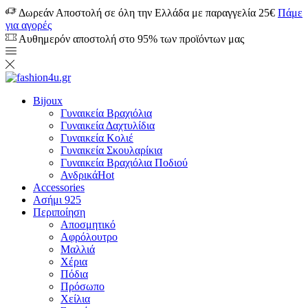
Δωρεάν Αποστολή σε όλη την Ελλάδα με παραγγελία 25€
Πάμε
για αγορές
Αυθημερόν αποστολή στο 95% των προϊόντων μας
Bijoux
Γυναικεία Βραχιόλια
Γυναικεία Δαχτυλίδια
Γυναικεία Κολιέ
Γυναικεία Σκουλαρίκια
Γυναικεία Βραχιόλια Ποδιού
Ανδρικά
Hot
Accessories
Ασήμι 925
Περιποίηση
Αποσμητικό
Αφρόλουτρο
Μαλλιά
Χέρια
Πόδια
Πρόσωπο
Χείλια