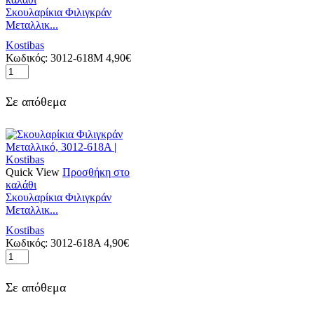
Σκουλαρίκια Φιλιγκράν
Μεταλλικ...
Kostibas
Κωδικός:
3012-618M
4,90
€
Σκουλαρίκια
Φιλιγκράν
Μεταλλικό
Σε απόθεμα
Μαύρο
με
Χρυσό,
3012-
618M
|
Quick View
Προσθήκη στο
Kostibas
καλάθι
ποσότητα
Σκουλαρίκια Φιλιγκράν
Μεταλλικ...
Kostibas
Κωδικός:
3012-618A
4,90
€
Σκουλαρίκια
Φιλιγκράν
Μεταλλικό,
Σε απόθεμα
3012-
618A