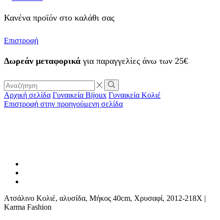
Κανένα προϊόν στο καλάθι σας
Επιστροφή
Δωρεάν μεταφορικά
για παραγγελίες άνω των 25€
Search
input
Search
Αρχική σελίδα
Γυναικεία Bijoux
Γυναικεία Κολιέ
Επιστροφή στην προηγούμενη σελίδα
Ατσάλινο Κολιέ, αλυσίδα, Μήκος 40cm, Χρυσαφί, 2012-218X |
Karma Fashion