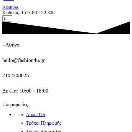
Kostibas
Κωδικός:
1513-801D
2,30
€
Βραχιόλι
μαύρο
μακραμέ
με
μοτίφ
σε
- Αθήνα
σχέδιο
Άπειρο,
hello@fashion4u.gr
χρώμα
ασημί,
1513-
2102208025
801D
|
Kostibas
Δε-Πα: 10:00 - 18:00
ποσότητα
Πληροφορίες
About US
Τρόποι Πληρωμής
Τρόποι Αποστολής