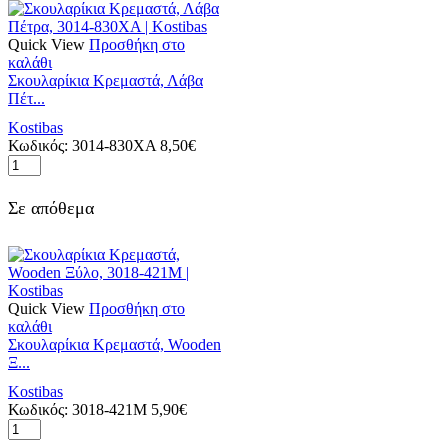
|
Kostibas
ποσότητα
Quick View
Προσθήκη στο
καλάθι
Σκουλαρίκια Κρεμαστά, Λάβα
Πέτ...
Kostibas
Κωδικός:
3014-830XA
8,50
€
Σκουλαρίκια
Κρεμαστά,
Λάβα
Σε απόθεμα
Πέτρα,
3014-
830XA
|
Kostibas
ποσότητα
Quick View
Προσθήκη στο
καλάθι
Σκουλαρίκια Κρεμαστά, Wooden
Ξ...
Kostibas
Κωδικός:
3018-421M
5,90
€
Σκουλαρίκια
Κρεμαστά,