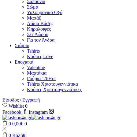
Σαπούνια
Σώμα
Υαλουρονικό Οξύ
Μασάζ
Λάδια Βάσης
Κηραλοιφές
Σετ Δώρου
Για τον Άνδρα
Στάμπα
Tshirts
Κούπες Love
Εποχιακά
Valentine
Μαρτάκια
Γούρια ’26
Hot
Tshirts Χριστουγεννιάτικα
Κούπες Χριστουγεννιάτικες
Είσοδος / Εγγραφή
Wishlist
0
Facebook
Instagram
0
0,00
€
0
0
Καλάθι