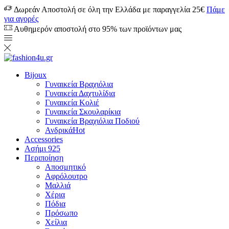
Δωρεάν Αποστολή σε όλη την Ελλάδα με παραγγελία 25€
Πάμε
για αγορές
Αυθημερόν αποστολή στο 95% των προϊόντων μας
Bijoux
Γυναικεία Βραχιόλια
Γυναικεία Δαχτυλίδια
Γυναικεία Κολιέ
Γυναικεία Σκουλαρίκια
Γυναικεία Βραχιόλια Ποδιού
Ανδρικά
Hot
Accessories
Ασήμι 925
Περιποίηση
Αποσμητικό
Αφρόλουτρο
Μαλλιά
Χέρια
Πόδια
Πρόσωπο
Χείλια