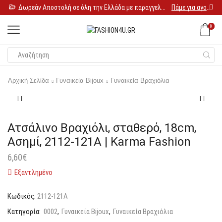
Δωρεάν Αποστολή σε όλη την Ελλάδα με παραγγελία 25€
Πάμε για αγορές
0
Αρχική Σελίδα
Γυναικεία Bijoux
Γυναικεία Βραχιόλια
Ατσάλινο Βραχιόλι, σταθερό, 18cm,
Ασημί, 2112-121A | Karma Fashion
6,60
€
Εξαντλημένο
Κωδικός:
2112-121A
Κατηγορία:
0002
,
Γυναικεία Bijoux
,
Γυναικεία Βραχιόλια